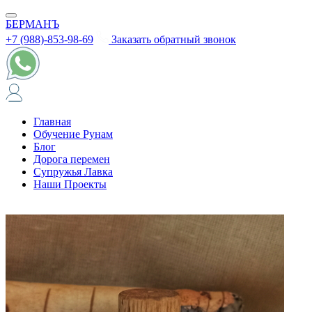
БЕРМАНЪ
+7 (988)-853-98-69
Заказать обратный звонок
Главная
Обучение Рунам
Блог
Дорога перемен
Супружья Лавка
Наши Проекты