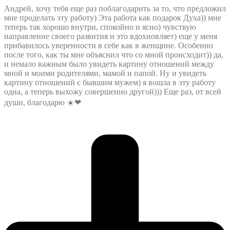
Андрей, хочу тебя еще раз поблагодарить за то, что предложил
мне проделать эту работу) Эта работа как подарок Духа)) мне
теперь так хорошо внутри, спокойно и ясно) чувствую
направление своего развития и это вдохновляет) еще у меня
прибавилось уверенности в себе как в женщине. Особенно
после того, как ты мне объяснил что со мной происходит)) да,
и немало важным было увидеть картину отношений между
мной и моими родителями, мамой и папой. Ну и увидеть
картину отношений с бывшим мужем) я вошла в эту работу
одна, а теперь выхожу совершенно другой))) Еще раз, от всей
души, благодарю ☀️❤