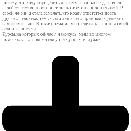
потому, что хочу определить для себя раз и навсегда степень
своей ответственности и степень ответственности чужой. В
своей жизни я стала замечать,что краду ответственность
другого человека, тем самым лишая его принимать решения
самостоятельно. В тоже время хочу определить границы своей
ответственности.
Курсы,на которых сейчас я нахожусь, меня во многом
помогают. Но я бы хотела уйти чуть-чуть глубже.